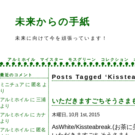
未来からの手紙
未来に向けて今を頑張っています！
アルミホイル
マイスター
モスグリーン
コレクション
最近のコメント
Posts Tagged ‘Kisste
ミニチュア
に
匿名
よ
り
アルミホイル
に
三浦
いただきますごちそうさま
より
木曜日, 10月 1st, 2015
アルミホイル
に
カナ
より
AsWhite/Kissteabreak
アルミホイル
に
匿名
いただきますごちそうさまも