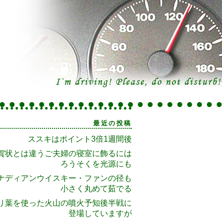
最近の投稿
ススキはポイント3倍1週間後
賀状とは違うご夫婦の寝室に飾るには
ろうそくを光源にも
ナディアンウイスキー・ファンの径も
小さく丸めて茹でる
り葉を使った火山の噴火予知後半戦に
登場していますが