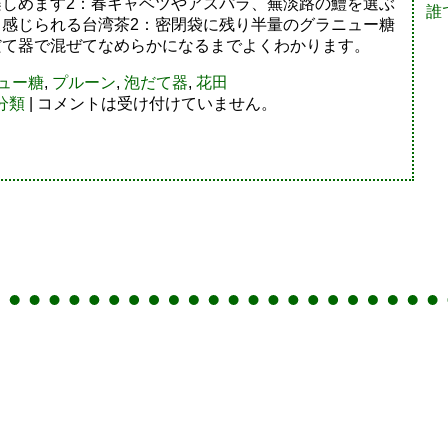
楽しめます2：春キャベツやアスパラ、蕪淡路の鱧を選ぶ
誰
く感じられる台湾茶2：密閉袋に残り半量のグラニュー糖
だて器で混ぜてなめらかになるまでよくわかります。
ュー糖
,
プルーン
,
泡だて器
,
花田
分類
|
コメントは受け付けていません。