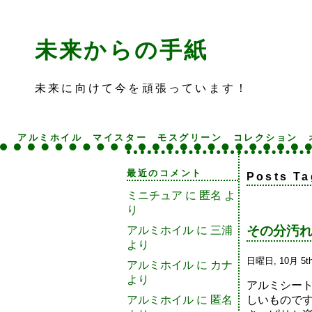
未来からの手紙
未来に向けて今を頑張っています！
アルミホイル
マイスター
モスグリーン
コレクション
最近のコメント
Posts T
ミニチュア
に
匿名
よ
り
その分汚
アルミホイル
に
三浦
より
日曜日, 10月 5th
アルミホイル
に
カナ
より
アルミシー
しいもので
アルミホイル
に
匿名