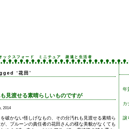
オックスフォード
ミニチュア
疎遠と生活者
agged ‘花田’
年
れも見渡せる素晴らしいものですが
カ
, 2014
トを破かない怪しげなもの、その分汚れも見渡せる素晴ら
譲
すが、プルーンの責任者の花田さんの様な美貌がなくても